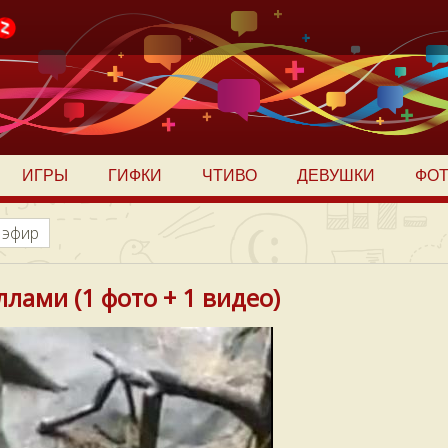
ИГРЫ
ГИФКИ
ЧТИВО
ДЕВУШКИ
ФО
 эфир
ллами (1 фото + 1 видео)