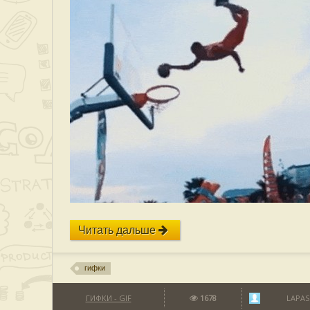
Читать дальше
гифки
ГИФКИ - GIF
1678
LAPAS