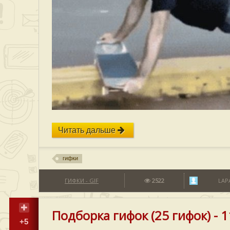
Читать дальше
гифки
ГИФКИ - GIF
2522
LAP
Подборка гифок (25 гифок) - 
+5