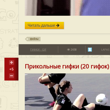
Читать дальше
фейлы
ГИФКИ - GIF
2658
LAPAS
Прикольные гифки (20 гифок)
+5