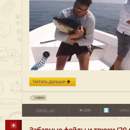
Читать дальше
гифки
ГИФКИ - GIF
2339
LAPAS
Забавные фейлы и трюки (20 