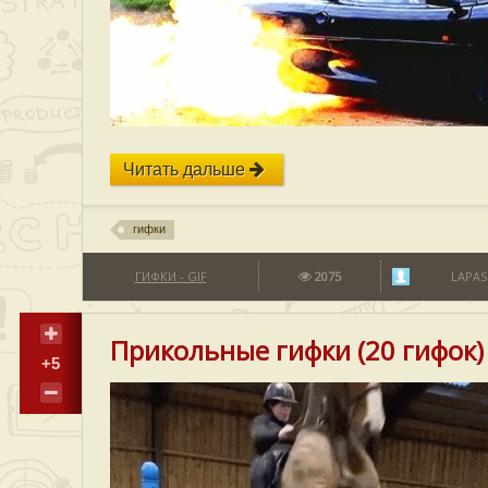
Читать дальше
гифки
ГИФКИ - GIF
2075
LAPAS
Прикольные гифки (20 гифок)
+5