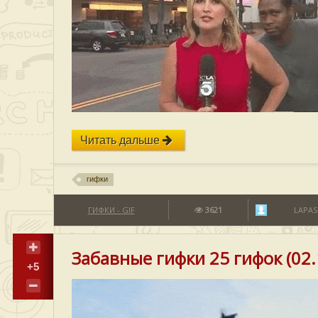
Читать дальше
гифки
ГИФКИ - GIF
3621
LAPAS
Забавные гифки 25 гифок (02.
+5