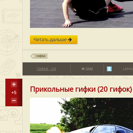
Читать дальше
гифки
ГИФКИ - GIF
2262
LAPAS
Прикольные гифки (20 гифок)
+5