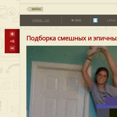
фейлы
ГИФКИ - GIF
3032
LAPAS
Подборка смешных и эпичны
+6