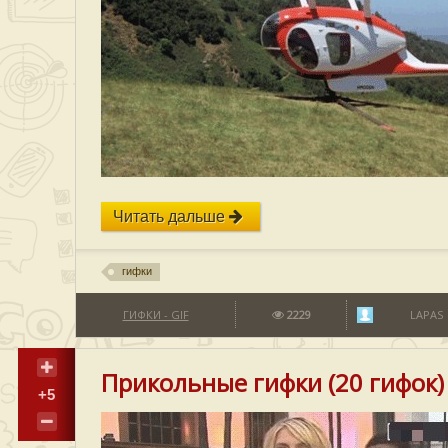
Читать дальше
гифки
ГИФКИ - GIF
2229
LAPAS
Прикольные гифки (20 гифок)
+5