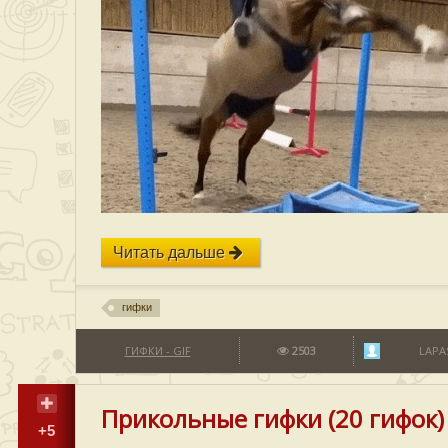
Читать дальше
гифки
ГИФКИ - GIF
2503
LAPA
Прикольные гифки (20 гифок)
+5