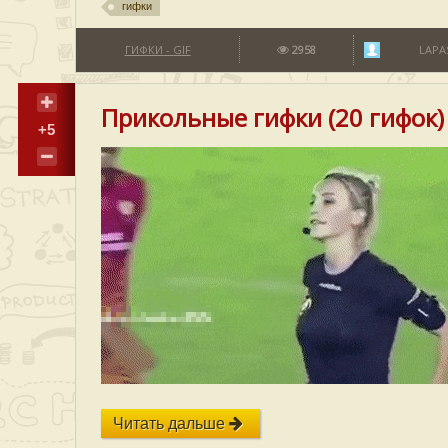
гифки
ГИФКИ - GIF
2958
LAPA
Прикольные гифки (20 гифок)
+5
Читать дальше