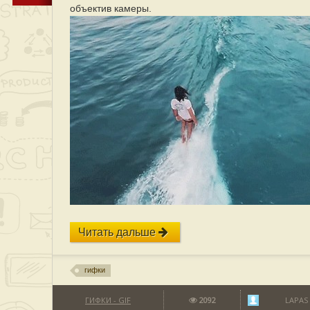
объектив камеры.
Читать дальше
гифки
ГИФКИ - GIF
2092
LAPAS