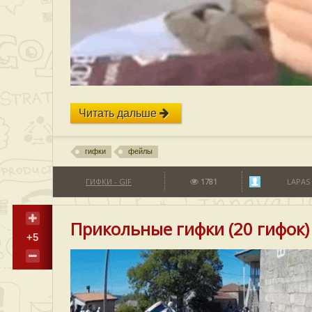
Читать дальше
гифки
фейлы
ГИФКИ - GIF
1781
LAPAS
Прикольные гифки (20 гифок)
+5