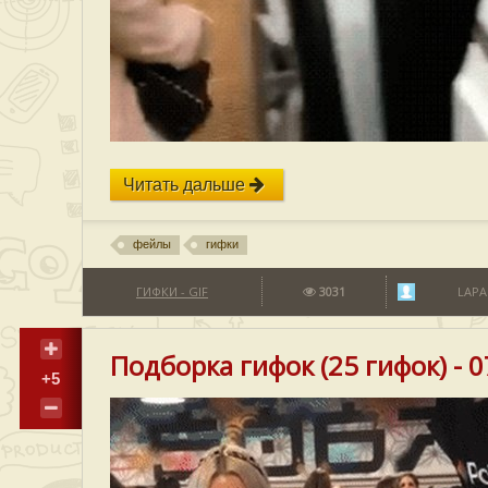
Читать дальше
фейлы
гифки
ГИФКИ - GIF
3031
LAPA
Подборка гифок (25 гифок) - 
+5