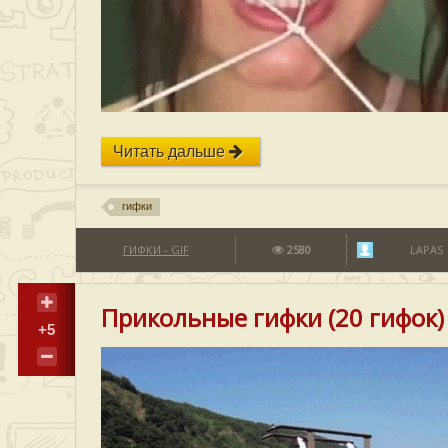
Читать дальше
гифки
ГИФКИ - GIF
2580
LAPAS
Прикольные гифки (20 гифок)
+5