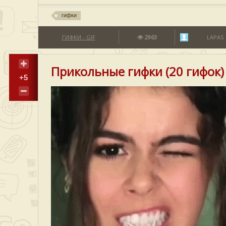
гифки
ГИФКИ - GIF
2963
LAPAS
Прикольные гифки (20 гифок)
+5