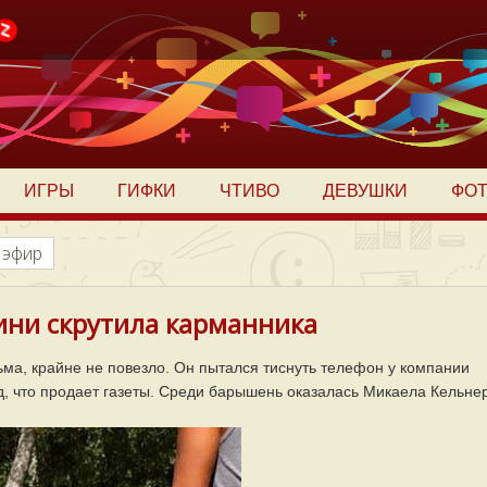
ИГРЫ
ГИФКИ
ЧТИВО
ДЕВУШКИ
ФО
 эфир
ини скрутила карманника
ма, крайне не повезло. Он пытался тиснуть телефон у компании
, что продает газеты. Среди барышень оказалась Микаела Кельнер