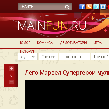
ЮМОР
КОМИКСЫ
ДЕМОТИВАТОРЫ
ИГРЫ
ИСТОРИИ
Лучшее
Свежее
Пользователи
Прямой
Лего Марвел Супергерои муль
0