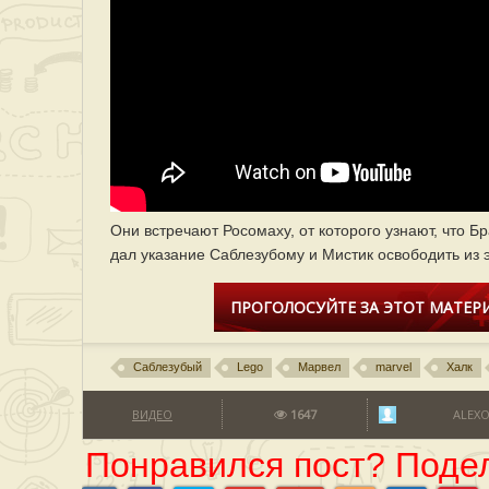
Они встречают Росомаху, от которого узнают, что Б
дал указание Саблезубому и Мистик освободить из 
ПРОГОЛОСУЙТЕ ЗА ЭТОТ МАТЕРИ
Саблезубый
Lego
Марвел
marvel
Халк
ВИДЕО
1647
ALEX
Понравился пост? Подел