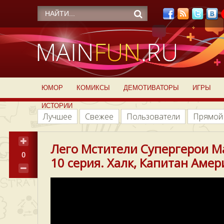
ЮМОР
КОМИКСЫ
ДЕМОТИВАТОРЫ
ИГРЫ
ИСТОРИИ
Лучшее
Свежее
Пользователи
Прямой
Лего Мстители Супергерои Ма
0
10 серия. Халк, Капитан Амери