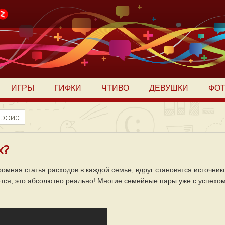
ИГРЫ
ГИФКИ
ЧТИВО
ДЕВУШКИ
ФО
 эфир
х?
ромная статья расходов в каждой семье, вдруг становятся источник
ется, это абсолютно реально! Многие семейные пары уже с успехо