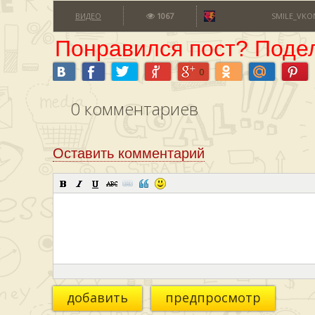
ВИДЕО
1067
SMILE_VKO
Понравился пост? Подел
0
0
комментариев
Оставить комментарий
добавить
предпросмотр