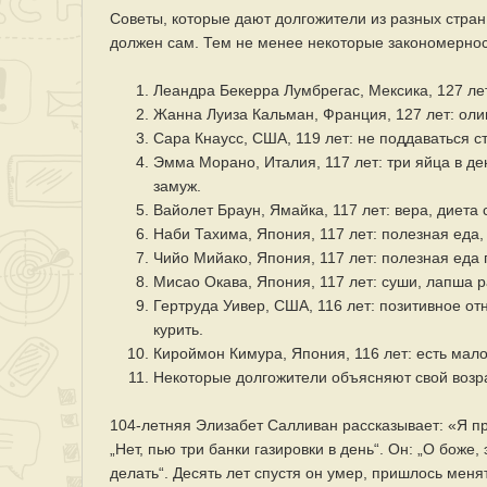
Советы, которые дают долгожители из разных стра
должен сам. Тем не менее некоторые закономерно
Леандра Бекерра Лумбрегас, Мексика, 127 лет
Жанна Луиза Кальман, Франция, 127 лет: олив
Сара Кнаусс, США, 119 лет: не поддаваться ст
Эмма Морано, Италия, 117 лет: три яйца в де
замуж.
Вайолет Браун, Ямайка, 117 лет: вера, диета
Наби Тахима, Япония, 117 лет: полезная еда,
Чийо Мийако, Япония, 117 лет: полезная еда 
Мисао Окава, Япония, 117 лет: суши, лапша р
Гертруда Уивер, США, 116 лет: позитивное отн
курить.
Кироймон Кимура, Япония, 116 лет: есть мало
Некоторые долгожители объясняют свой возрас
104-летняя Элизабет Салливан рассказывает: «Я пр
„Нет, пью три банки газировки в день“. Он: „О боже,
делать“. Десять лет спустя он умер, пришлось менят