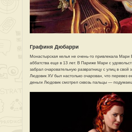
Графиня Дюбарри
Монастырская келья не очень-то привлекала Мари 
аббатства еще в 13 лет. В Париже Мари с удовольс
забрал очаровательную развратницу с улиц в свой 
Людовик XV был настолько очарован, что перевез е
деньги Людовик смотрел сквозь пальцы — подумаешь