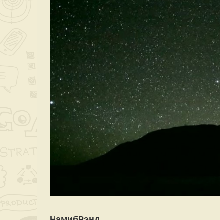
НамибРэнд