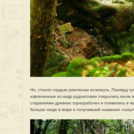
Но, стоило гордым римлянам исчезнуть, Пазлвуд ту
извлеченные из недр рудокопами покрылись мхом 
стараниями древних горнорабочих и появились в 
больше нигде в мире и получивший название «скау