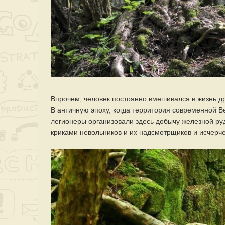
Впрочем, человек постоянно вмешивался в жизнь др
В античную эпоху, когда территория современной 
легионеры организовали здесь добычу железной ру
криками невольников и их надсмотрщиков и исчерче