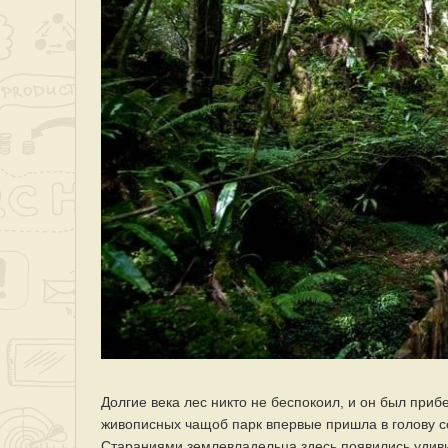
Долгие века лес никто не беспокоил, и он был приб
живописных чащоб парк впервые пришла в голову соб
Стараниями землевладельца здесь появились удив