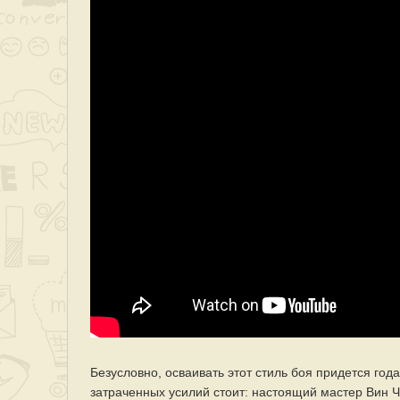
Безусловно, осваивать этот стиль боя придется год
затраченных усилий стоит: настоящий мастер Вин 