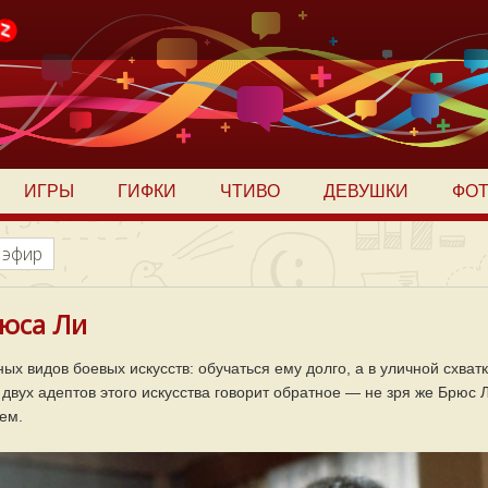
ИГРЫ
ГИФКИ
ЧТИВО
ДЕВУШКИ
ФО
 эфир
юса Ли
х видов боевых искусств: обучаться ему долго, а в уличной схват
 двух адептов этого искусства говорит обратное — не зря же Брюс 
ем.