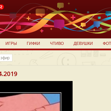
ИГРЫ
ГИФКИ
ЧТИВО
ДЕВУШКИ
ФО
 эфир
4.2019