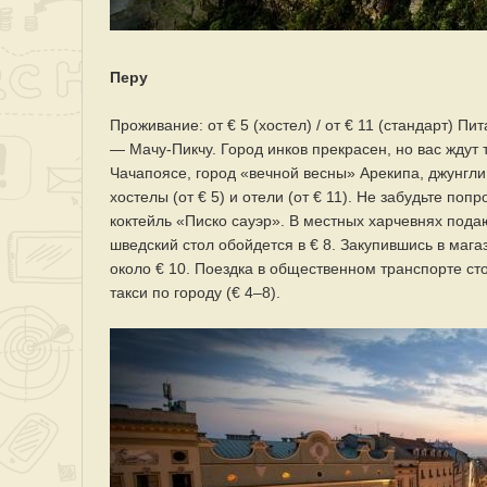
Перу
Проживание: от € 5 (хостел) / от € 11 (стандарт) Пи
— Мачу-Пикчу. Город инков прекрасен, но вас ждут 
Чачапоясе, город «вечной весны» Арекипа, джунгли
хостелы (от € 5) и отели (от € 11). Не забудьте поп
коктейль «Писко сауэр». В местных харчевнях подаю
шведский стол обойдется в € 8. Закупившись в магаз
около € 10. Поездка в общественном транспорте сто
такси по городу (€ 4–8).