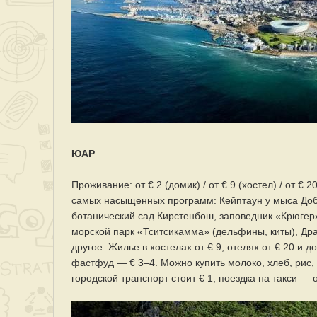
ЮАР
Проживание: от € 2 (домик) / от € 9 (хостел) / от € 
самых насыщенных программ: Кейптаун у мыса Доб
ботанический сад Кирстенбош, заповедник «Крюгер
морской парк «Тситсикамма» (дельфины, киты), Др
другое. Жилье в хостелах от € 9, отелях от € 20 и д
фастфуд — € 3–4. Можно купить молоко, хлеб, рис, 
городской транспорт стоит € 1, поездка на такси — о