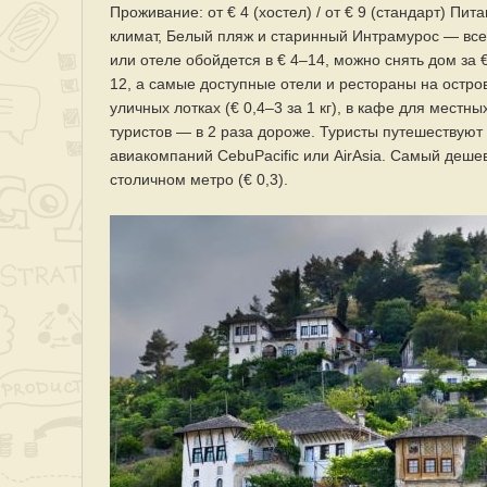
Проживание: от € 4 (хостел) / от € 9 (стандарт) Пит
климат, Белый пляж и старинный Интрамурос — все
или отеле обойдется в € 4–14, можно снять дом за €
12, а самые доступные отели и рестораны на остров
уличных лотках (€ 0,4–3 за 1 кг), в кафе для местн
туристов — в 2 раза дороже. Туристы путешествуют 
авиакомпаний CebuPacific или AirAsia. Самый деше
столичном метро (€ 0,3).