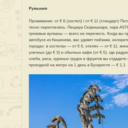
Румыния
Проживание: от € 6 (хостел) / от € 11 (стандарт) Пи
тесно переплелись. Пещера Скэришоара, парк AST
грязевые вулканы — всего не перечесть. Когда вы п
автобусе из Кишинева, вас удивят пейзажи, колори
городах: в хостелах — от € 6, отелях — от € 11, ми
уличных (до € 3) и обычных кафе (от € 5), где рад
хлеба, риса, куриных грудок и фруктов вы отдадите 
проездной на метро на 1 день в Бухаресте — € 1,1.