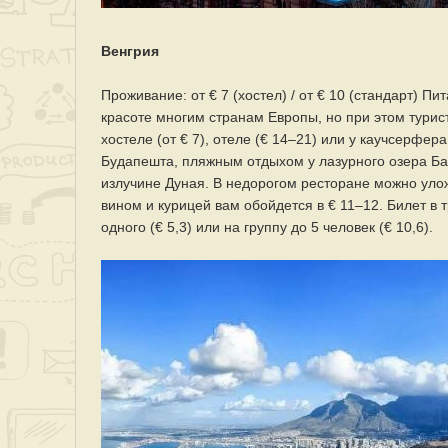
Венгрия
Проживание: от € 7 (хостел) / от € 10 (стандарт) Пит
красоте многим странам Европы, но при этом турис
хостеле (от € 7), отеле (€ 14–21) или у каучсерфе
Будапешта, пляжным отдыхом у лазурного озера Б
излучине Дуная. В недорогом ресторане можно уложи
вином и курицей вам обойдется в € 11–12. Билет в т
одного (€ 5,3) или на группу до 5 человек (€ 10,6).