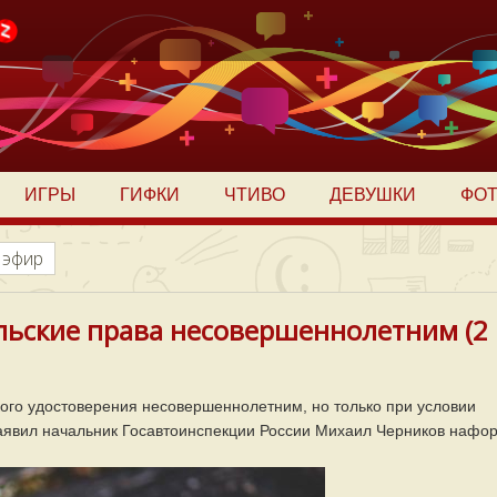
ИГРЫ
ГИФКИ
ЧТИВО
ДЕВУШКИ
ФО
 эфир
ьские права несовершеннолетним (2
ого удостоверения несовершеннолетним, но только при условии
заявил начальник Госавтоинспекции России Михаил Черников нафо