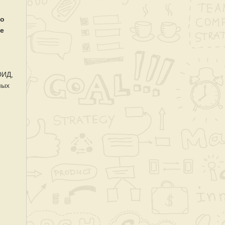
до
ие
ЮИД,
ных