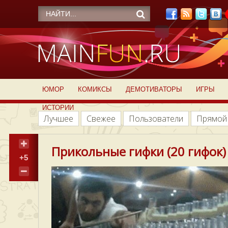
ЮМОР
КОМИКСЫ
ДЕМОТИВАТОРЫ
ИГРЫ
ИСТОРИИ
Лучшее
Свежее
Пользователи
Прямой
Прикольные гифки (20 гифок)
+5