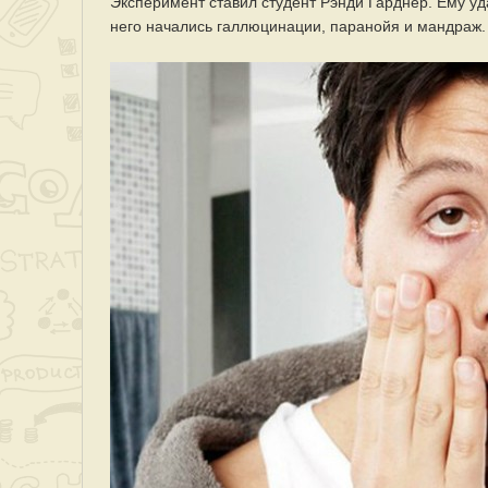
Эксперимент ставил студент Рэнди Гарднер. Ему уда
него начались галлюцинации, паранойя и мандраж.