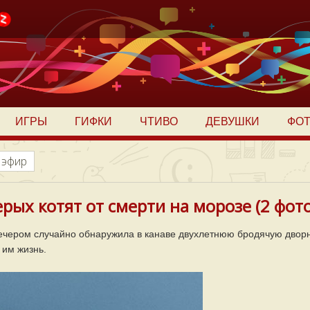
ИГРЫ
ГИФКИ
ЧТИВО
ДЕВУШКИ
ФО
 эфир
рых котят от смерти на морозе (2 фото
ечером случайно обнаружила в канаве двухлетнюю бродячую дворн
 им жизнь.