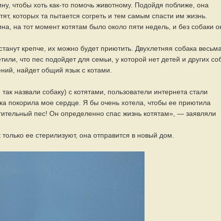
у, чтобы хоть как-то помочь животному. Подойдя поближе, она
тят, которых та пытается согреть и тем самым спасти им жизнь.
на, на тот момент котятам было около пяти недель, и без собаки о
станут крепче, их можно будет приютить. Двухлетняя собака весьм
или, что пес подойдет для семьи, у которой нет детей и других со
ений, найдет общий язык с котами.
 так назвали собаку) с котятами, пользователи интернета стали
ка покорила мое сердце. Я бы очень хотела, чтобы ее приютила
ительный пес! Он определенно спас жизнь котятам», — заявляли
 только ее стерилизуют, она отправится в новый дом.