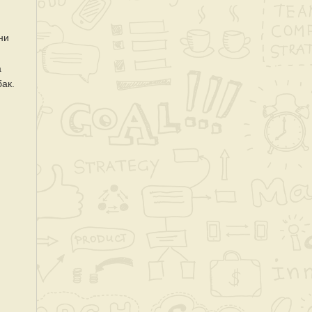
ни
а
бак.