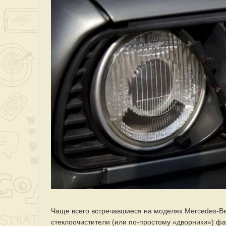
Чаще всего встречавшиеся на моделях Mercedes-Be
стеклоочистители (или по-простому «дворники») ф