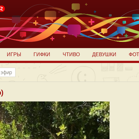
ИГРЫ
ГИФКИ
ЧТИВО
ДЕВУШКИ
ФО
 эфир
)