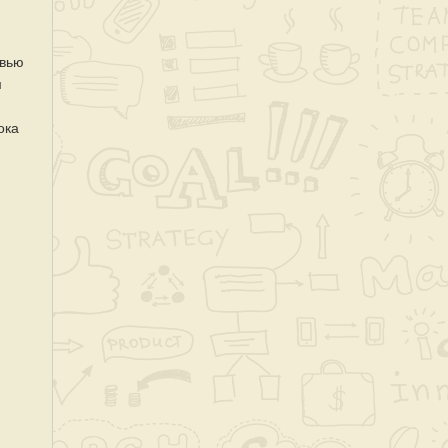
овью
м
ока