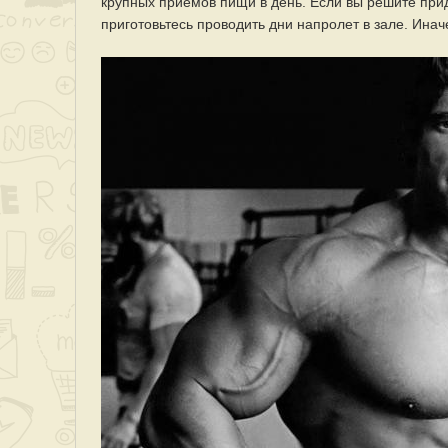
крупных приемов пищи в день. Если вы решите прид
приготовьтесь проводить дни напролет в зале. Инач