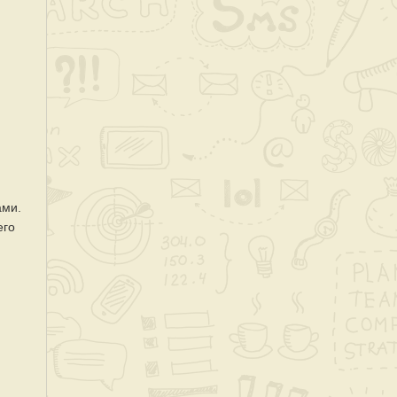
ами.
его