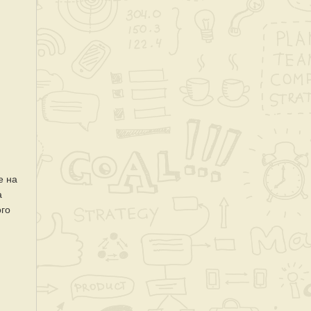
е на
а
ого