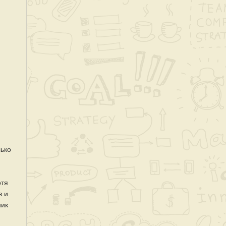
лько
отя
в и
ник