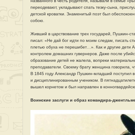
названного в честь родителя, называли в семье «р
переодевают, укладывают спать тезку-сына, прислу
детской кроватки. Знаменитый поэт был обеспокое
собою.
Живший в царствование трех государей, Пушкин-ста
писал: «Не дай бог идти по моим следам, писать ст
плетью обуха не перешибет…». Как и другие дети 
контролем домашних гувернеров. Даже после убийст
образование детей не жалела, вопреки материаль
преподаватели. Своему брату женщина говорила, чт
В 1845 году Александр Пушкин-младший поступил 
и дисциплинированным учеником. В пятнадцатилетн
вышел корнетом и был направлен в конногвардейск
Воинские заслуги и образ командира-джентльм