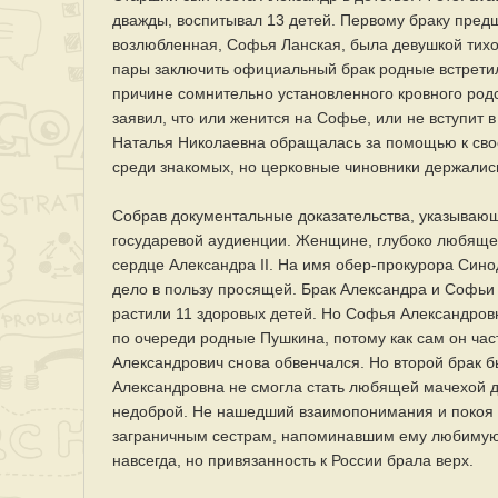
дважды, воспитывал 13 детей. Первому браку пред
возлюбленная, Софья Ланская, была девушкой тихо
пары заключить официальный брак родные встретил
причине сомнительно установленного кровного родс
заявил, что или женится на Софье, или не вступит 
Наталья Николаевна обращалась за помощью к свое
среди знакомых, но церковные чиновники держалис
Собрав документальные доказательства, указывающ
государевой аудиенции. Женщине, глубоко любяще
сердце Александра II. На имя обер-прокурора Син
дело в пользу просящей. Брак Александра и Софьи
растили 11 здоровых детей. Но Софья Александров
по очереди родные Пушкина, потому как сам он час
Александрович снова обвенчался. Но второй брак б
Александровна не смогла стать любящей мачехой 
недоброй. Не нашедший взаимопонимания и покоя в
заграничным сестрам, напоминавшим ему любимую 
навсегда, но привязанность к России брала верх.