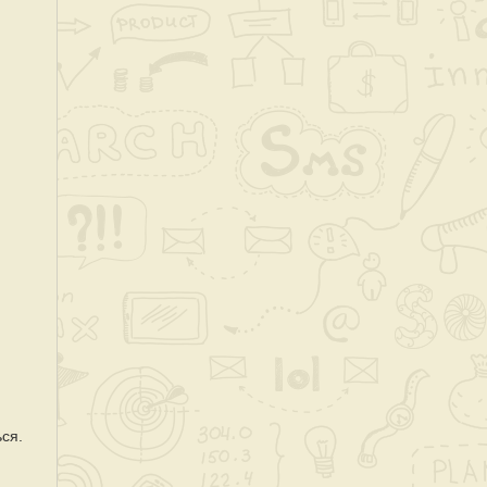
ься.
я