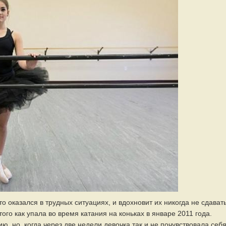
о оказался в трудных ситуациях, и вдохновит их никогда не сдават
того как упала во время катания на коньках в январе 2011 года.
, но, когда через две недели девочка так и не почувствовала себ