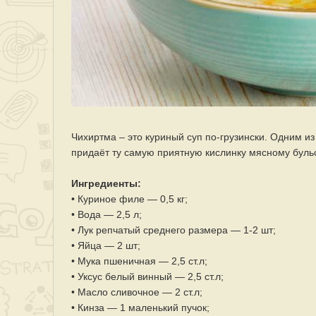
Чихиртма – это куриный суп по-грузински. Одним из
придаёт ту самую приятную кислинку мясному буль
Ингредиенты:
• Куриное филе — 0,5 кг;
• Вода — 2,5 л;
• Лук репчатый среднего размера — 1-2 шт;
• Яйца — 2 шт;
• Мука пшеничная — 2,5 ст.л;
• Уксус белый винный — 2,5 ст.л;
• Масло сливочное — 2 ст.л;
• Кинза — 1 маленький пучок;