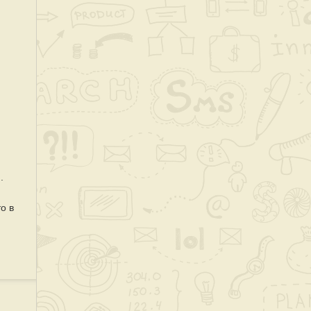
.
о в