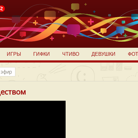
ИГРЫ
ГИФКИ
ЧТИВО
ДЕВУШКИ
ФО
 эфир
деством