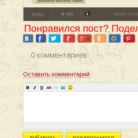
брендовые магазины сиднея
ВИДЕО
1086
SERGEY_FACE
Понравился пост? Подел
0
0
комментариев
Оставить комментарий
добавить
предпросмотр