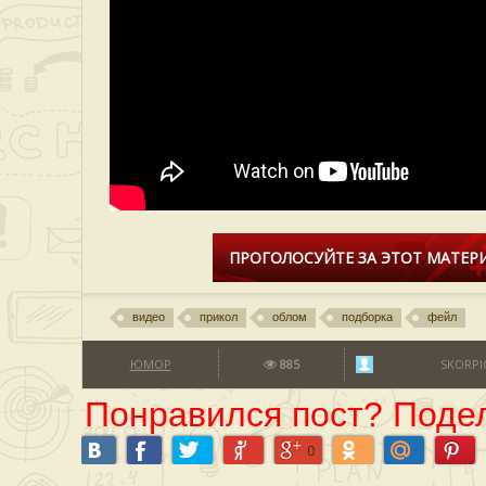
ПРОГОЛОСУЙТЕ ЗА ЭТОТ МАТЕРИ
видео
прикол
облом
подборка
фейл
ЮМОР
885
SKORPI
Понравился пост? Подел
0