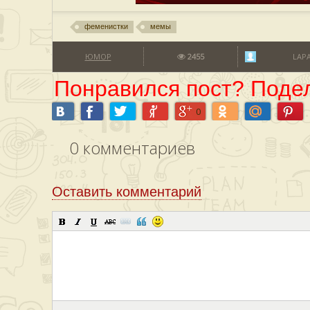
феменистки
мемы
ЮМОР
2455
LAP
Понравился пост? Подел
0
0
комментариев
Оставить комментарий