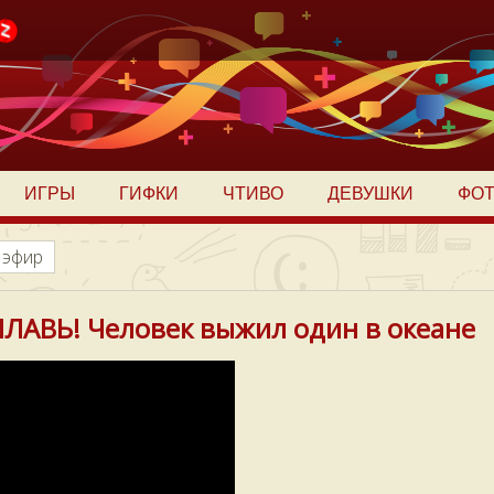
ИГРЫ
ГИФКИ
ЧТИВО
ДЕВУШКИ
ФО
 эфир
ПЛАВЬ! Человек выжил один в океане