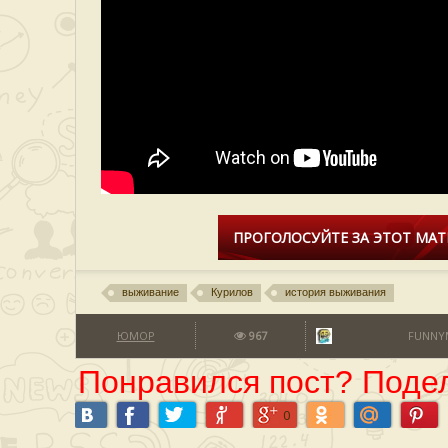
ПРОГОЛОСУЙТЕ ЗА ЭТОТ МАТ
выживание
Курилов
история выживания
ЮМОР
967
FUNNY
Понравился пост? Подел
0