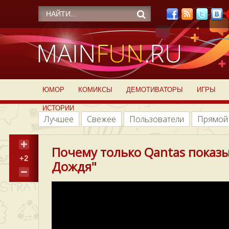
ЮМОР
КОМИКСЫ
ДЕМОТИВАТОРЫ
ИГРЫ
ИСТОРИИ
Лучшее
Свежее
Пользователи
Прямой
Почему только Qantas показ
+2
Дождя"