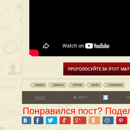
ПРОГОЛОСУЙТЕ ЗА ЭТОТ МАТ
видео
прикол
облом
фейл
подборка
ЮМОР
10317
S
Понравился пост? Подел
0