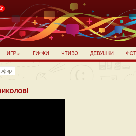
ИГРЫ
ГИФКИ
ЧТИВО
ДЕВУШКИ
ФО
 эфир
риколов!