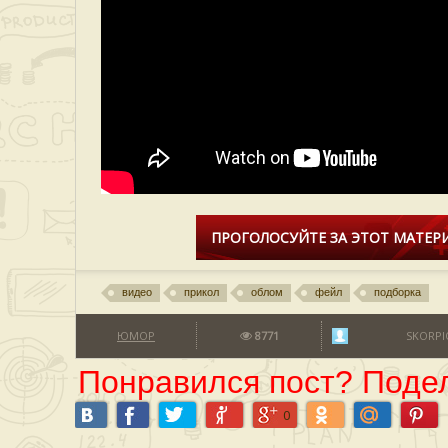
ПРОГОЛОСУЙТЕ ЗА ЭТОТ МАТЕРИ
видео
прикол
облом
фейл
подборка
ЮМОР
8771
SKORPI
Понравился пост? Подел
0