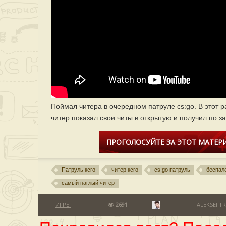
Поймал читера в очередном патруле cs:go. В этот р
читер показал свои читы в открытую и получил по з
ПРОГОЛОСУЙТЕ ЗА ЭТОТ МАТЕРИ
Патруль ксго
читер ксго
cs:go патруль
беспал
самый наглый читер
ИГРЫ
2691
ALEKSEI.T