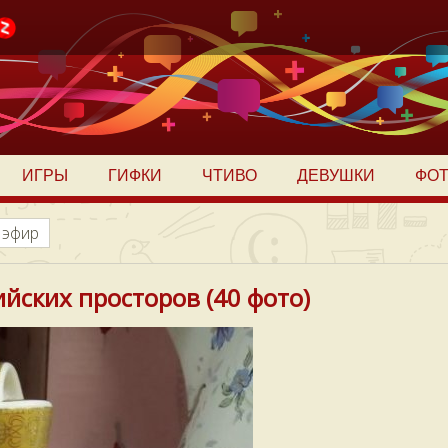
ИГРЫ
ГИФКИ
ЧТИВО
ДЕВУШКИ
ФО
 эфир
йских просторов (40 фото)