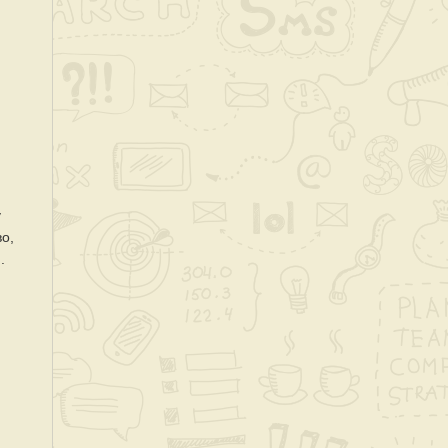
у
во,
.