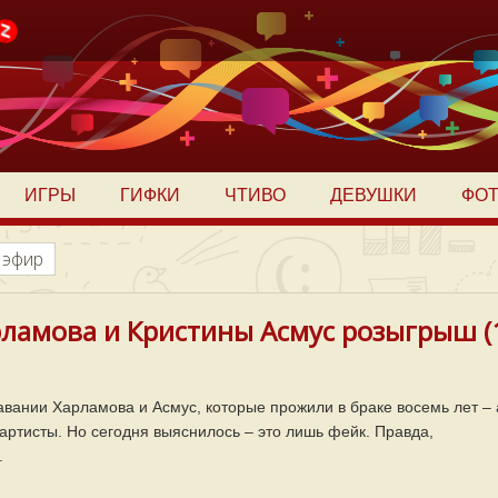
ИГРЫ
ГИФКИ
ЧТИВО
ДЕВУШКИ
ФО
 эфир
рламова и Кристины Асмус розыгрыш (
вании Харламова и Асмус, которые прожили в браке восемь лет – 
 артисты. Но сегодня выяснилось – это лишь фейк. Правда,
.