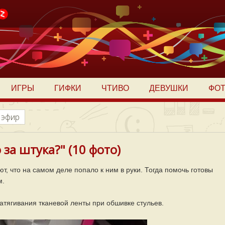
ИГРЫ
ГИФКИ
ЧТИВО
ДЕВУШКИ
ФО
 эфир
 за штука?" (10 фото)
, что на самом деле попало к ним в руки. Тогда помочь готовы
м.
атягивания тканевой ленты при обшивке стульев.