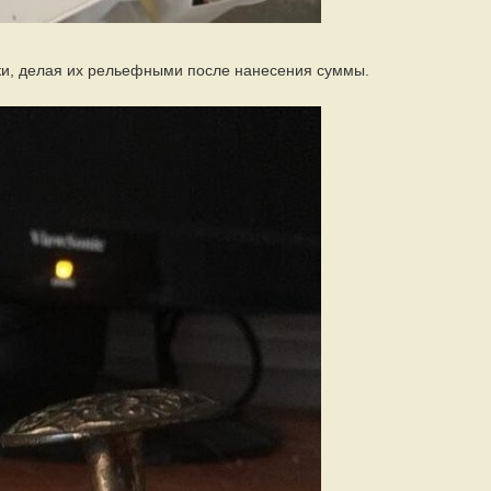
ки, делая их рельефными после нанесения суммы.