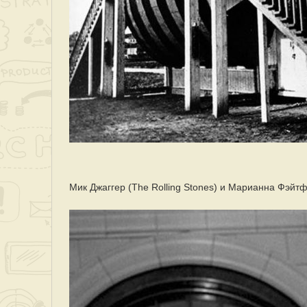
Мик Джаггер (The Rolling Stones) и Марианна Фэйтф