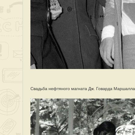
Cвадьба нефтяного магната Дж. Говарда Маршалла 