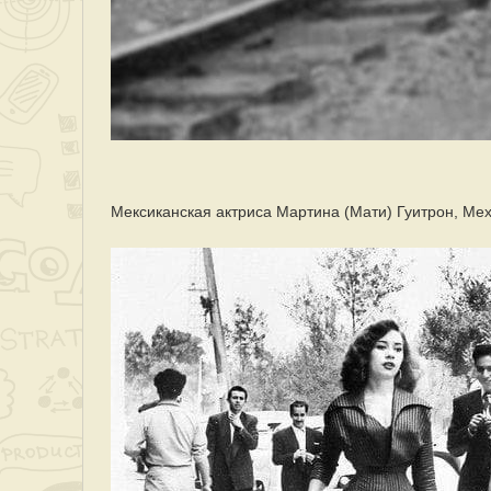
Мексиканская актриса Мартина (Мати) Гуитрон, Мехи