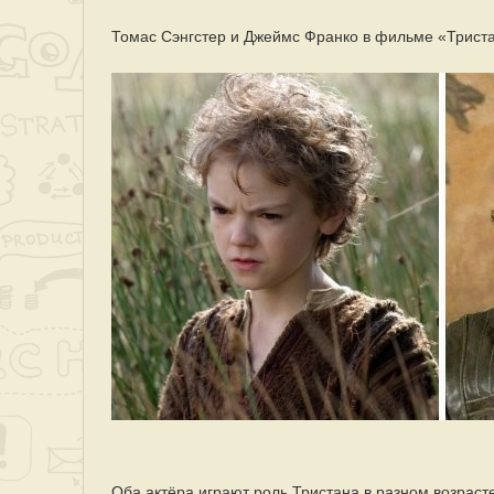
Томас Сэнгстер и Джеймс Франко в фильме «Триста
Оба актёра играют роль Тристана в разном возрасте