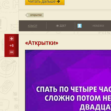
Читать дальше
аткрытки
ЮМОР
2237
HENDRIX
«Аткрытки»
+6