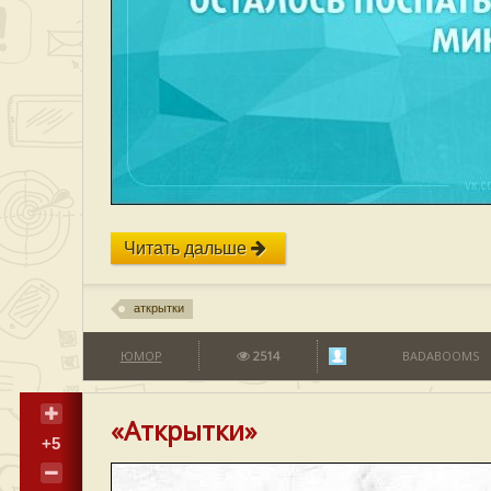
Читать дальше
аткрытки
ЮМОР
2514
BADABOOMS
«Аткрытки»
+5