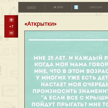
ЮМОР
2310
GREGORY
«Аткрытки»
+7