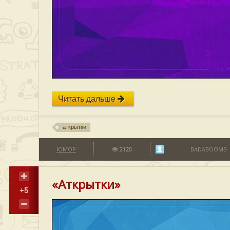
Читать дальше
аткрытки
ЮМОР
2120
BADABOOMS
«Аткрытки»
+5