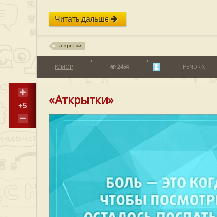
Читать дальше
аткрытки
ЮМОР
2464
HENDRIX
«Аткрытки»
+5