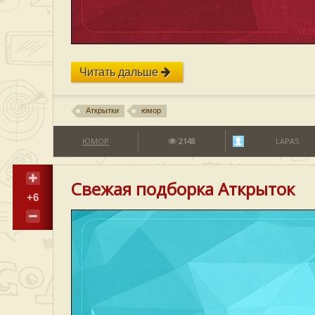
Читать дальше
Аткрытки
юмор
ЮМОР
2148
LAPAS
Свежая подборка Аткрыток
+6