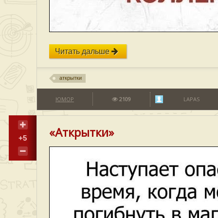
Читать дальше
аткрытки
ЮМОР
2109
LAPAS
«Аткрытки»
+5