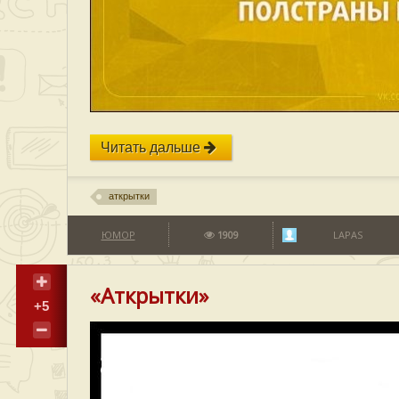
Читать дальше
аткрытки
ЮМОР
1909
LAPAS
«Аткрытки»
+5