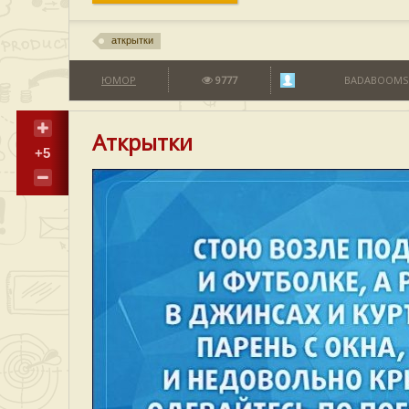
аткрытки
ЮМОР
9777
BADABOOMS
Аткрытки
+5