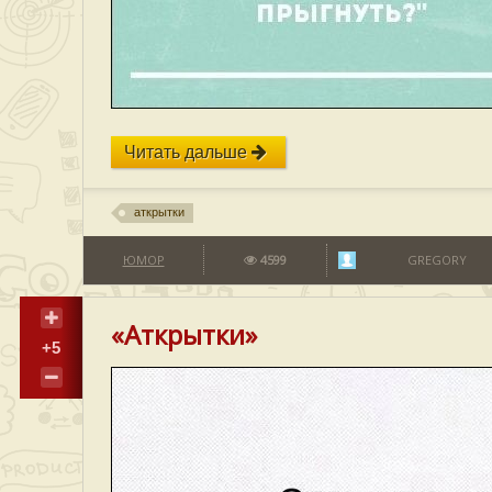
Читать дальше
аткрытки
ЮМОР
4599
GREGORY
«Аткрытки»
+5