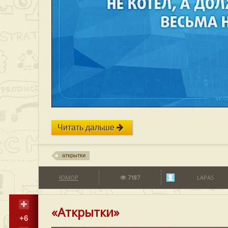
Читать дальше
аткрытки
ЮМОР
7187
LAPAS
«Аткрытки»
+6