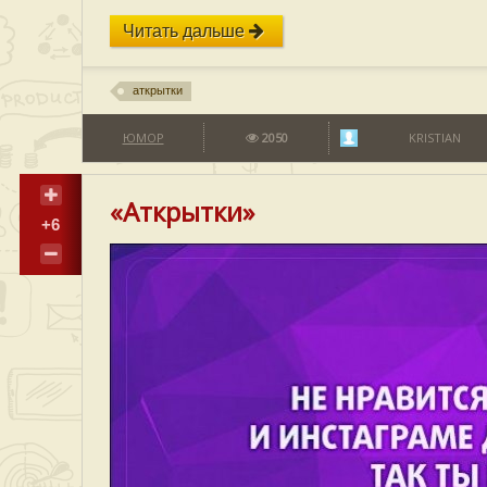
Читать дальше
аткрытки
ЮМОР
2050
KRISTIAN
«Аткрытки»
+6