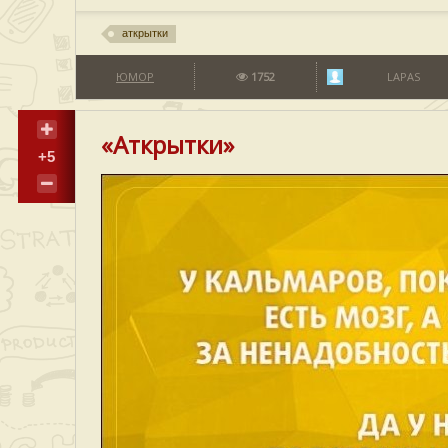
аткрытки
ЮМОР
1752
LAPAS
«Аткрытки»
+5