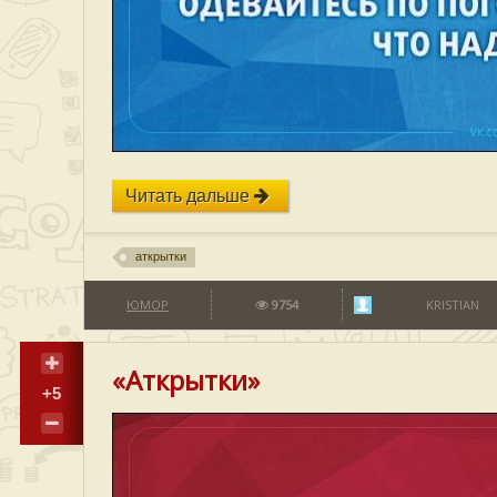
Читать дальше
аткрытки
ЮМОР
9754
KRISTIAN
«Аткрытки»
+5