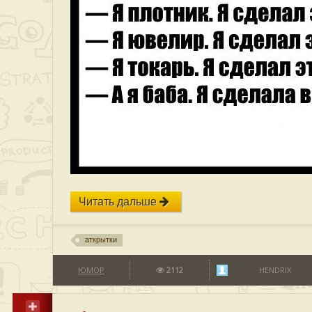
Читать дальше
аткрытки
ЮМОР
2112
HENDRIX