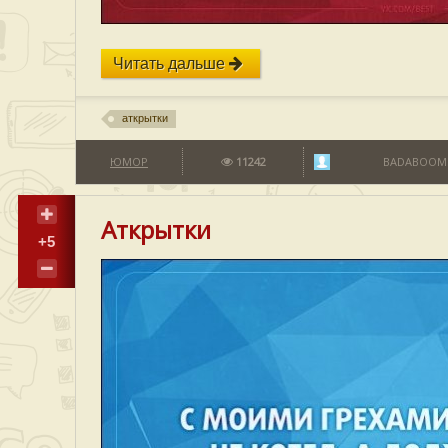
Читать дальше
аткрытки
ЮМОР
11242
BADABOOM
Аткрытки
+5