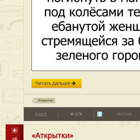
Читать дальше
Аткрытки
ЮМОР
2278
KRISTIAN
«Аткрытки»
+6