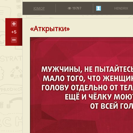
ЮМОР
19797
HENDRIX
«Аткрытки»
+5