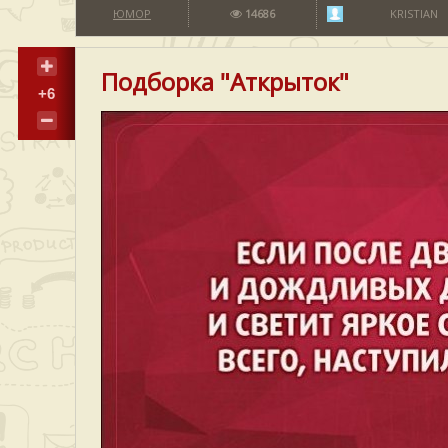
ЮМОР
14686
KRISTIAN
Подборка "Аткрыток"
+6