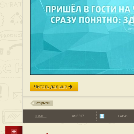
Читать дальше
аткрытки
ЮМОР
8517
LAPAS