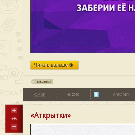
Читать дальше
аткрытки
ЮМОР
2080
GREGORY
«Аткрытки»
+5