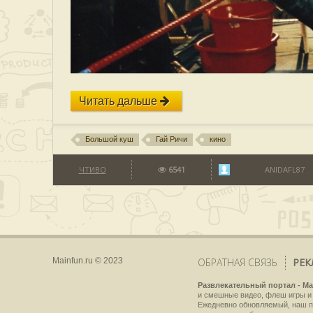
Читать дальше
Большой куш
Гай Ричи
кино
ЧТИВО
6541
ANIDAFL87
Mainfun.ru © 2023
ОБРАТНАЯ СВЯЗЬ
РЕК
Развлекательный портал - Ma
и смешные видео, флеш игры и 
Ежедневно обновляемый, наш пр