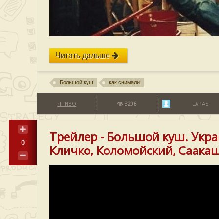
Читать дальше
Большой куш
как снимали
ЧТИВО
3206
LAPAS
Трейлер - Большой куш. Укра
0
Кличко, Коломойский, Саакаш