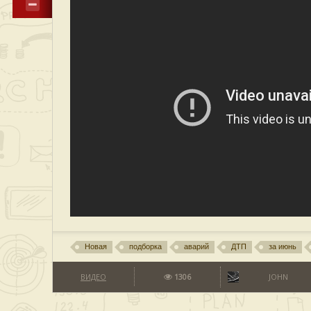
Новая
подборка
аварий
ДТП
за июнь
ВИДЕО
1306
JOHN