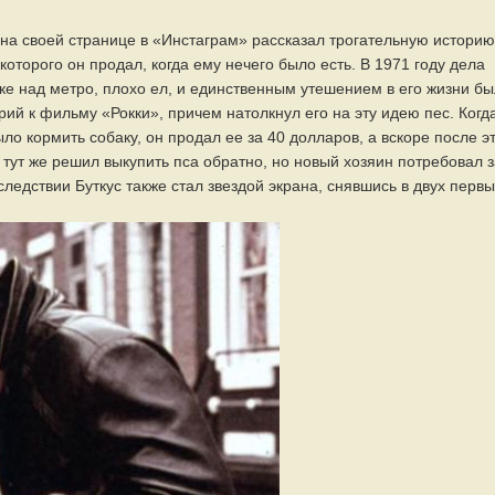
на своей странице в «Инстаграм» рассказал трогательную историю
которого он продал, когда ему нечего было есть. В 1971 году дела
ке над метро, плохо ел, и единственным утешением в его жизни б
ий к фильму «Рокки», причем натолкнул его на эту идею пес. Когд
о кормить собаку, он продал ее за 40 долларов, а вскоре после э
тут же решил выкупить пса обратно, но новый хозяин потребовал з
следствии Буткус также стал звездой экрана, снявшись в двух перв