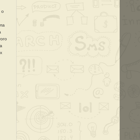
 о
ыла
а
того
а
ых