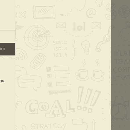
0
 но