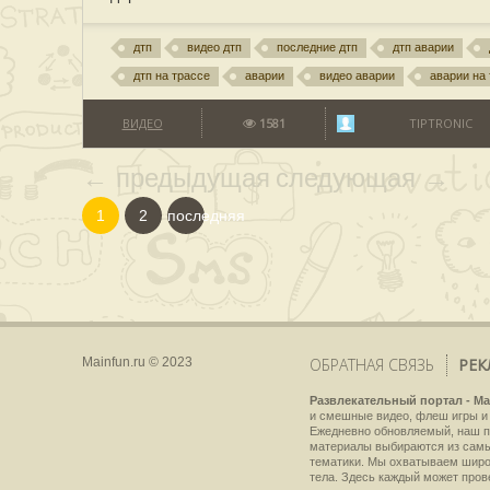
дтп
видео дтп
последние дтп
дтп аварии
дтп на трассе
аварии
видео аварии
аварии на
ВИДЕО
1581
TIPTRONIC
← предыдущая
следующая →
1
2
последняя
Mainfun.ru © 2023
ОБРАТНАЯ СВЯЗЬ
РЕК
Развлекательный портал - Ma
и смешные видео, флеш игры и 
Ежедневно обновляемый, наш пр
материалы выбираются из самы
тематики. Мы охватываем широки
тела. Здесь каждый может пров