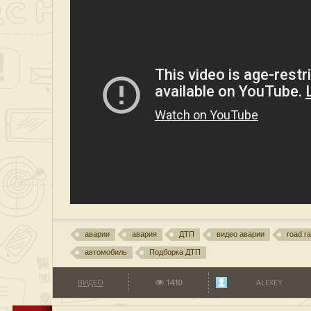
аварии
авария
ДТП
видео аварии
road r
автомобиль
Подборка ДТП
ВИДЕО
1410
ALEXEY