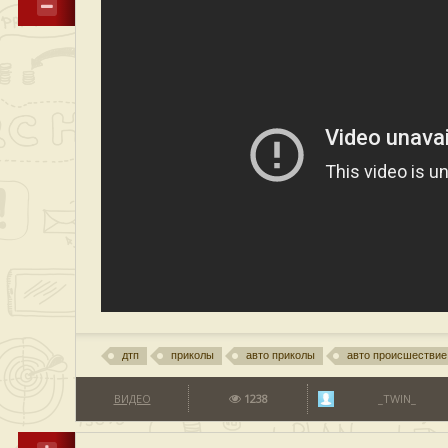
дтп
приколы
авто приколы
авто происшествие
ВИДЕО
1238
_TWIN_