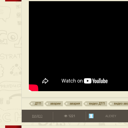
ДТП
аварии
авария
видео ДТП
видео ав
ВИДЕО
1221
ALEXEY