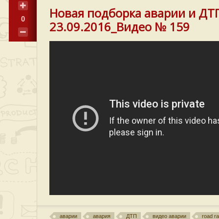
Новая подборка аварии и ДТ
0
23.09.2016_Видео № 159
аварии
авария
ДТП
видео аварии
road r