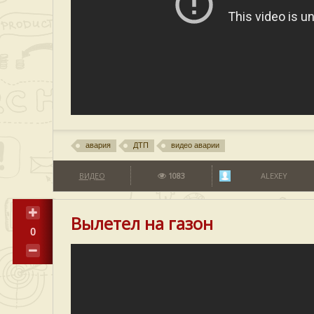
авария
ДТП
видео аварии
ВИДЕО
1083
ALEXEY
Вылетел на газон
0