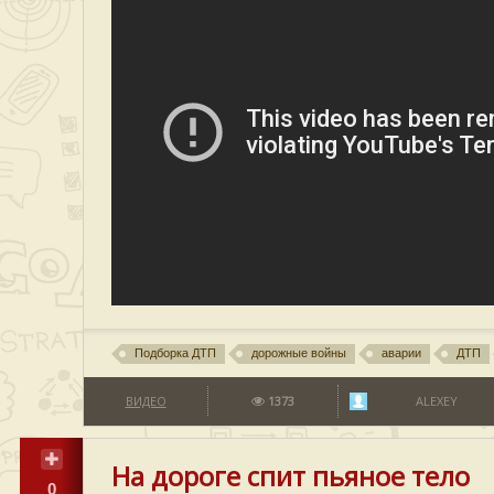
Подборка ДТП
дорожные войны
аварии
ДТП
ВИДЕО
1373
ALEXEY
На дороге спит пьяное тело
0