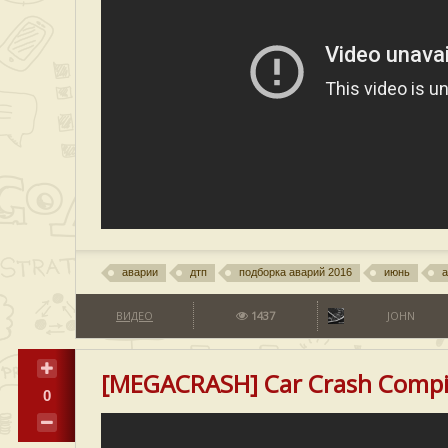
аварии
дтп
подборка аварий 2016
июнь
а
ВИДЕО
1437
JOHN
[MEGACRASH] Car Crash Compi
0