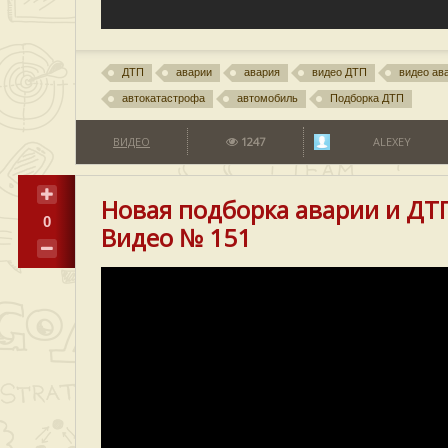
ДТП
аварии
авария
видео ДТП
видео ав
автокатастрофа
автомобиль
Подборка ДТП
ВИДЕО
1247
ALEXEY
Новая подборка аварии и ДТП
0
Видео № 151