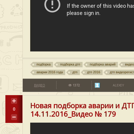
подборка
подборка дтп
подборка аварий
видео
аварии 2016 года
дтп
дтп 2016
дтп видеорегис
ВИДЕО
1372
ALEXEY
Новая подборка аварии и ДТ
0
14.11.2016_Видео № 179