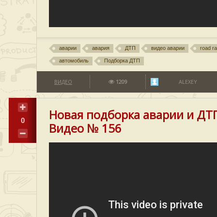
аварии
авария
ДТП
видео аварии
road r
автомобиль
Подборка ДТП
ВИДЕО
1209
ALEXEY
Новая подборка аварии и ДТ
0
Видео № 156