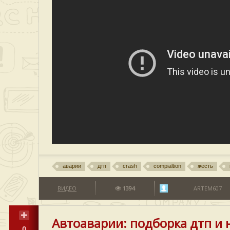
аварии
дтп
crash
compialtion
жесть
ВИДЕО
1394
ARTEM607
Автоаварии: подборка дтп и 
0