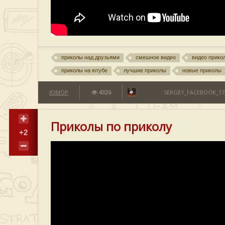
приколы над друзьями
смешное видео
видео прико
приколы на ютубе
лучшие приколы
новые приколы
ЮМОР
4326
SERGEY_FACEBOOK_173
Приколы по приколу
+2