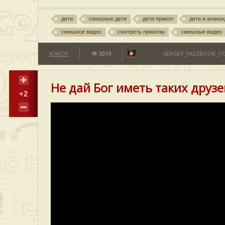
дети
смешные дети
дети прикол
дети и анако
смешное видео
смотреть приколы
смешные видео
ЮМОР
2014
SERGEY_FACEBOOK_173
Не дай Бог иметь таких друзе
+2