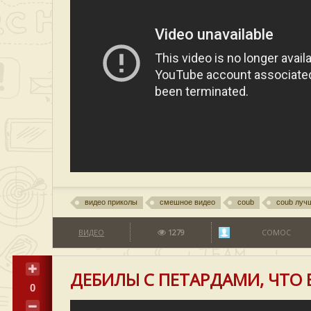
видео приколы
смешное видео
coub
coub луч
ВИДЕО
1279
COMOC
ДЕБИЛЫ С ПЕТАРДАМИ, ЧТО 
0