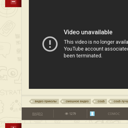
видео приколы
смешное видео
coub
coub луч
ВИДЕО
1279
COMOC