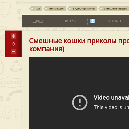
топ
анимация
видео приколы
смешное видео
ВИДЕО
1782
VOID691
Смешные кошки приколы про 
0
компания)