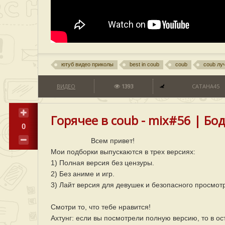
ютуб видео приколы
best in coub
coub
coub лу
ВИДЕО
1393
CATAHA45
Горячее в coub - mix#56 | Бод
0
Всем привет!
Мои подборки выпускаются в трех версиях:
1) Полная версия без цензуры.
2) Без аниме и игр.
3) Лайт версия для девушек и безопасного просмот
Смотри то, что тебе нравится!
Ахтунг: если вы посмотрели полную версию, то в ос