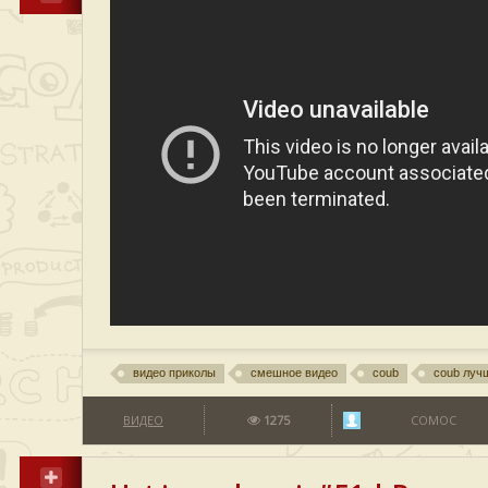
видео приколы
смешное видео
coub
coub луч
ВИДЕО
1275
COMOC