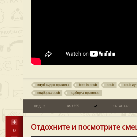
ютуб видео приколы
best in coub
coub
coub лу
подборка coub
подборка приколов
ВИДЕО
1355
CATAHA45
Отдохните и посмотрите сме
0