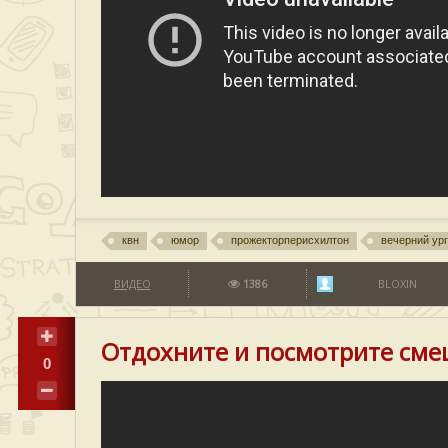
квн
юмор
прожекторперисхилтон
вечерний ур
ВИДЕО
1386
BLOXIN
Отдохните и посмотрите сме
0