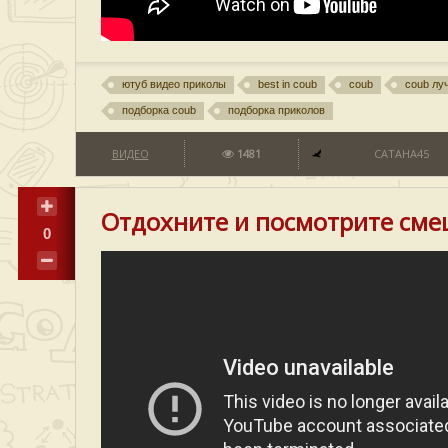
ютуб видео приколы
best in coub
coub
coub лу
подборка coub
подборка приколов
ВИДЕО
1481
CATAHA45
Отдохните и посмотрите сме
0