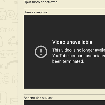
Приятного просмотра!
___________________________________________
Полная версия:
___________________________________________
Версия без аниме: