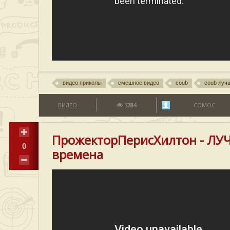
видео приколы
смешное видео
coub
coub луч
ВИДЕО
1284
COMOC
ПрожекторПерисХилтон - ЛУ
0
времена