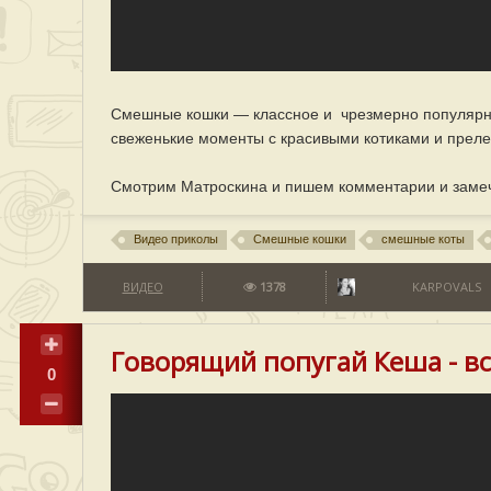
Смешные кошки — классное и чрезмерно популярное
свеженькие моменты с красивыми котиками и прел
Смотрим Матроскина и пишем комментарии и заме
Видео приколы
Смешные кошки
смешные коты
ВИДЕО
1378
KARPOVALS
Говорящий попугай Кеша - вс
0