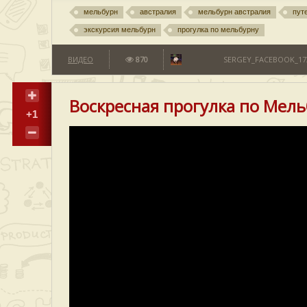
мельбурн
австралия
мельбурн австралия
пут
экскурсия мельбурн
прогулка по мельбурну
ВИДЕО
870
SERGEY_FACEBOOK_173
Воскресная прогулка по Мел
+1