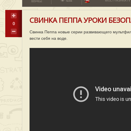
ВИДЕО
1232
MULTYASHKATV
СВИНКА ПЕППА УРОКИ БЕЗО
0
Свинка Пеппа новые серии развивающего мультфиль
вести себя на воде.