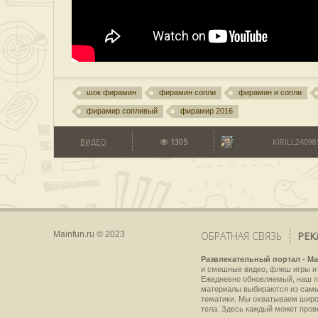
шок фирамин
фирамин сопли
фирамин и сопли
фирамир сопливый
фирамир 2016
ВИДЕО
1305
KIRILL24098
Mainfun.ru © 2023
ОБРАТНАЯ СВЯЗЬ
РЕК
Развлекательный портал - Ma
и смешные видео, флеш игры и 
Ежедневно обновляемый, наш пр
материалы выбираются из самы
тематики. Мы охватываем широки
тела. Здесь каждый может пров