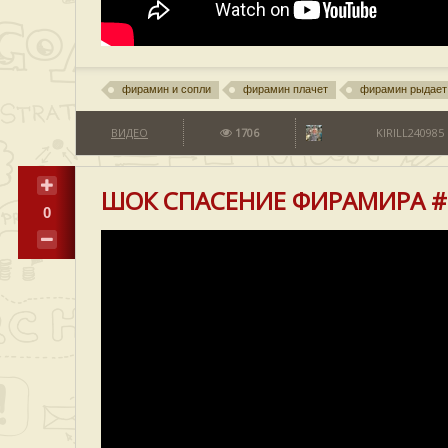
фирамин и сопли
фирамин плачет
фирамин рыдает
ВИДЕО
1706
KIRILL240985
ШОК СПАСЕНИЕ ФИРАМИРА #
0