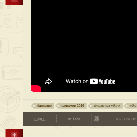
фирамир
фирамир 2016
фирамира убили
уби
ВИДЕО
1320
KIRILL240985