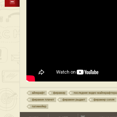
айнкрафт
фирамир
последние видео майнкрафтер
фирамин плачет
фирамин рыдает
фирамир сопля
патимейер