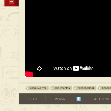
кола+ментос
cola+mentos
эксперимент
провер
ВИДЕО
1295
METIS77718