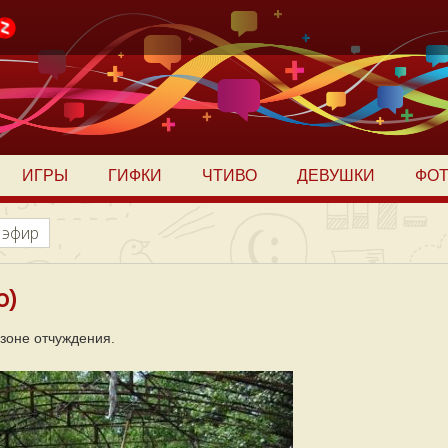
ИГРЫ
ГИФКИ
ЧТИВО
ДЕВУШКИ
ФО
 эфир
о)
 зоне отчуждения.