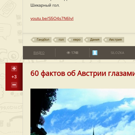
Шикарный гол.
youtu.be/S5O4s7N6IvI
Гандбол
гол
евро
Дания
Австрия
ВИДЕО
1748
SILOZKA
60 фактов об Австрии глазам
+3